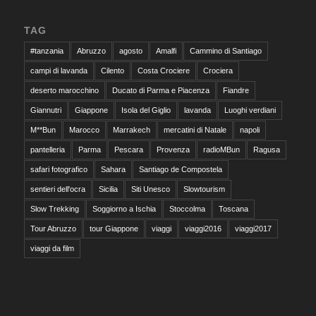
TAG
#tanzania
Abruzzo
agosto
Amalfi
Cammino di Santiago
campi di lavanda
Cilento
Costa Crociere
Crociera
deserto marocchino
Ducato di Parma e Piacenza
Fiandre
Giannutri
Giappone
Isola del Giglio
lavanda
Luoghi verdiani
M**Bun
Marocco
Marrakech
mercatini di Natale
napoli
pantelleria
Parma
Pescara
Provenza
radioMBun
Ragusa
safari fotografico
Sahara
Santiago de Compostela
sentieri dell'ocra
Sicilia
Siti Unesco
Slowtourism
Slow Trekking
Soggiorno a Ischia
Stoccolma
Toscana
Tour Abruzzo
tour Giappone
viaggi
viaggi2016
viaggi2017
viaggi da film