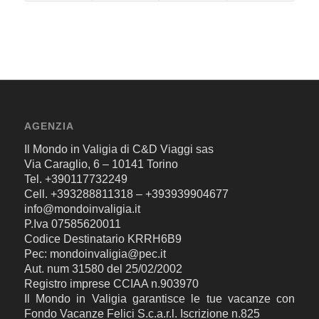
AGENZIA
Il Mondo in Valigia di C&D Viaggi sas
Via Caraglio, 6 – 10141 Torino
Tel. +390117732249
Cell. +393288811318 – +393939904677
info@mondoinvaligia.it
P.Iva 07585620011
Codice Destinatario KRRH6B9
Pec: mondoinvaligia@pec.it
Aut. num 31580 del 25/02/2002
Registro imprese CCIAA n.903970
Il Mondo in Valigia garantisce le tue vacanze con
Fondo Vacanze Felici S.c.a.r.l. Iscrizione n.825