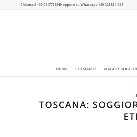
Chiamaci
+39 0117732249
oppure su
Whatsapp +39 3288811318
Home
CHI SIAMO
VIAGGI E SOGGIO
TOSCANA: SOGGIOR
ET