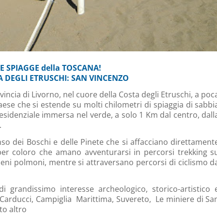
IE SPIAGGE della TOSCANA!
 DEGLI ETRUSCHI: SAN VINCENZO
incia di Livorno, nel cuore della Costa degli Etruschi, a poc
aese che si estende su molti chilometri di spiaggia di sabbi
residenziale immersa nel verde, a solo 1 Km dal centro, dall
.
so dei Boschi e delle Pinete che si affacciano direttament
er coloro che amano avventurarsi in percorsi trekking s
eni polmoni, mentre si attraversano percorsi di ciclismo d
di grandissimo interesse archeologico, storico-artistico 
o Carducci, Campiglia Marittima, Suvereto, Le miniere di Sa
to altro