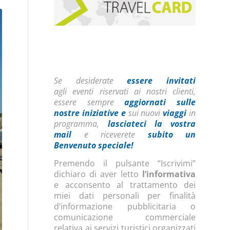
Se desiderate
essere invitati
agli eventi riservati ai nostri clienti,
essere sempre
aggiornati sulle
nostre iniziative
e
sui nuovi
viaggi
in
programma,
lasciateci la vostra
mail
e riceverete
subito un
Benvenuto speciale!
Premendo il pulsante “Iscrivimi”
dichiaro di aver letto
l’informativa
e acconsento al trattamento dei
miei dati personali per finalità
d’informazione pubblicitaria o
comunicazione commerciale
relativa ai servizi turistici organizzati