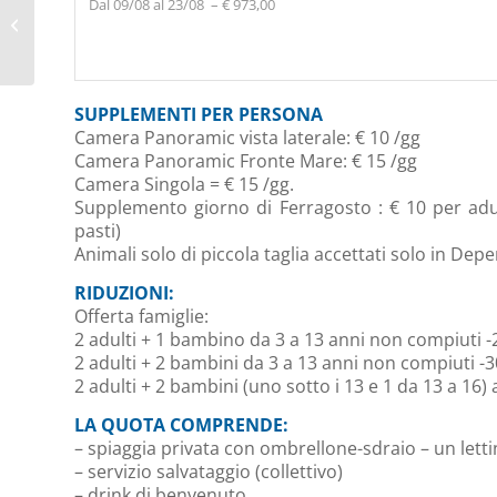
Dal 09/08 al 23/08 – € 973,00
SALENTO e le sue
SPIAGGE più belle
SUPPLEMENTI PER PERSONA
Camera Panoramic vista laterale: € 10 /gg
Camera Panoramic Fronte Mare: € 15 /gg
Camera Singola = € 15 /gg.
Supplemento giorno di Ferragosto : € 10 per adul
pasti)
Animali solo di piccola taglia accettati solo in De
RIDUZIONI:
Offerta famiglie:
2 adulti + 1 bambino da 3 a 13 anni non compiuti -
2 adulti + 2 bambini da 3 a 13 anni non compiuti -3
2 adulti + 2 bambini (uno sotto i 13 e 1 da 13 a 16)
LA QUOTA COMPRENDE:
– spiaggia privata con ombrellone-sdraio – un lett
– servizio salvataggio (collettivo)
– drink di benvenuto