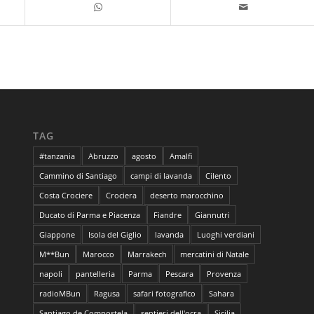
TAG
#tanzania
Abruzzo
agosto
Amalfi
Cammino di Santiago
campi di lavanda
Cilento
Costa Crociere
Crociera
deserto marocchino
Ducato di Parma e Piacenza
Fiandre
Giannutri
Giappone
Isola del Giglio
lavanda
Luoghi verdiani
M**Bun
Marocco
Marrakech
mercatini di Natale
napoli
pantelleria
Parma
Pescara
Provenza
radioMBun
Ragusa
safari fotografico
Sahara
Santiago de Compostela
sentieri dell'ocra
Sicilia