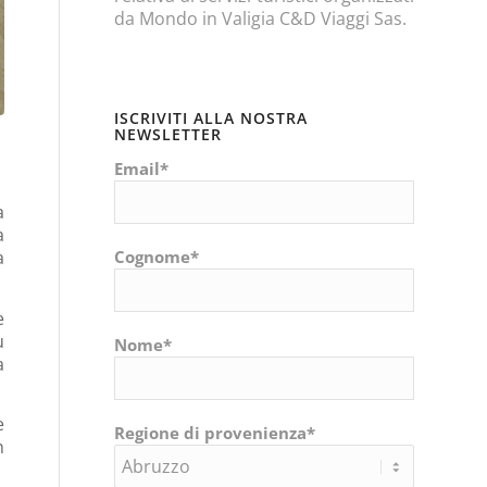
da Mondo in Valigia C&D Viaggi Sas.
ISCRIVITI ALLA NOSTRA
NEWSLETTER
Email*
a
a
Cognome*
a
e
u
Nome*
a
e
Regione di provenienza*
n