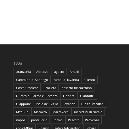
TAG
#tanzania
Abruzzo
agosto
Amalfi
Cammino di Santiago
campi di lavanda
Cilento
Costa Crociere
Crociera
deserto marocchino
Ducato di Parma e Piacenza
Fiandre
Giannutri
Giappone
Isola del Giglio
lavanda
Luoghi verdiani
M**Bun
Marocco
Marrakech
mercatini di Natale
napoli
pantelleria
Parma
Pescara
Provenza
radioMBun
Ragusa
safari fotografico
Sahara