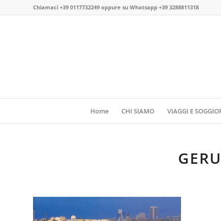
Chiamaci
+39 0117732249
oppure su
Whatsapp +39 3288811318
Home
CHI SIAMO
VIAGGI E SOGGIO
GER