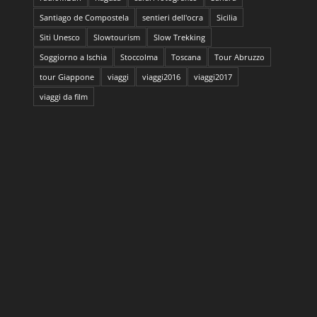
Santiago de Compostela
sentieri dell'ocra
Sicilia
Siti Unesco
Slowtourism
Slow Trekking
Soggiorno a Ischia
Stoccolma
Toscana
Tour Abruzzo
tour Giappone
viaggi
viaggi2016
viaggi2017
viaggi da film