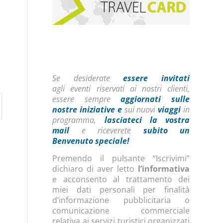
Se desiderate
essere invitati
agli eventi riservati ai nostri clienti,
essere sempre
aggiornati sulle
nostre iniziative
e
sui nuovi
viaggi
in
programma,
lasciateci la vostra
mail
e riceverete
subito un
Benvenuto speciale!
Premendo il pulsante “Iscrivimi”
dichiaro di aver letto
l’informativa
e acconsento al trattamento dei
miei dati personali per finalità
d’informazione pubblicitaria o
comunicazione commerciale
relativa ai servizi turistici organizzati