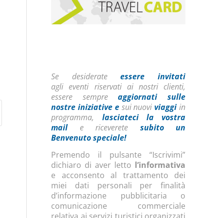
Se desiderate
essere invitati
agli eventi riservati ai nostri clienti,
essere sempre
aggiornati sulle
nostre iniziative
e
sui nuovi
viaggi
in
programma,
lasciateci la vostra
mail
e riceverete
subito un
Benvenuto speciale!
Premendo il pulsante “Iscrivimi”
dichiaro di aver letto
l’informativa
e acconsento al trattamento dei
miei dati personali per finalità
d’informazione pubblicitaria o
comunicazione commerciale
relativa ai servizi turistici organizzati