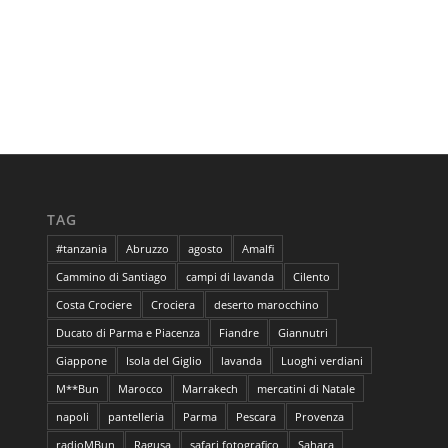
TAG
#tanzania
Abruzzo
agosto
Amalfi
Cammino di Santiago
campi di lavanda
Cilento
Costa Crociere
Crociera
deserto marocchino
Ducato di Parma e Piacenza
Fiandre
Giannutri
Giappone
Isola del Giglio
lavanda
Luoghi verdiani
M**Bun
Marocco
Marrakech
mercatini di Natale
napoli
pantelleria
Parma
Pescara
Provenza
radioMBun
Ragusa
safari fotografico
Sahara