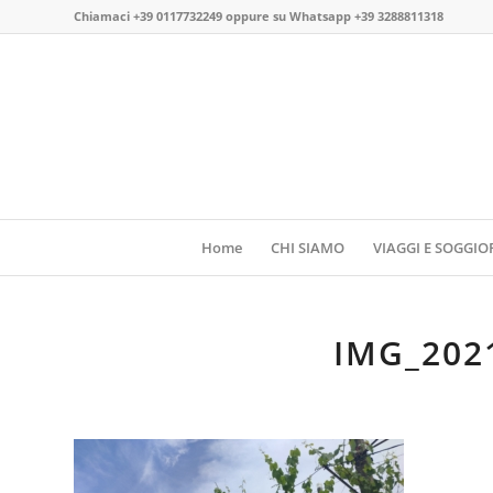
Chiamaci
+39 0117732249
oppure su
Whatsapp +39 3288811318
Home
CHI SIAMO
VIAGGI E SOGGIO
IMG_202