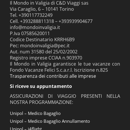
Il Mondo in Valigia di C&D Viaggi sas
Via Caraglio, 6 – 10141 Torino
Tel. +390117732249
Cell. +393288811318 – +393939904677
info@mondoinvaligia.it
P.Iva 07585620011
Codice Destinatario KRRH6B9
Pec: mondoinvaligia@pec.it
Aut. num 31580 del 25/02/2002
Registro imprese CCIAA n.903970
Il Mondo in Valigia garantisce le tue vacanze con
Fondo Vacanze Felici S.c.a.r.l. Iscrizione n.825
Trasparenza dei contributi alle imprese
Si riceve su appuntamento
ASSICURAZIONI DI VIAGGIO PRESENTI NELLA
NOSTRA PROGRAMMAZIONE:
Unipol – Medico Bagaglio
Unipol – Medico Bagaglio Annullamento
Unipol – i4flight