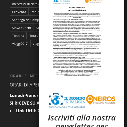
mercatini di Natale
napoli
pantelleria
Parma
Pescara
Provenza
radioMBun
Ragusa
safari fotografico
Sahara
Santiago de Compostela
sentieri dell'ocra
Sicilia
Siti Unesco
Slowtourism
Slow Trekking
Soggiorno a Ischia
Stoccolma
Toscana
Tour Abruzzo
tour Giappone
viaggi
viaggi2016
viaggi2017
viaggi da film
ORARI E INFORMAZIONI
ORARI DI APERTURA AL PUBBLICO:
Lunedì-Venerdì:
9.30-12.30 / 15.00-18.00
SI RICEVE SU APPUNTAMENTO
Link Utili:
Condizioni Generali
|
Privacy
I
scriviti alla nostra
newsletter per