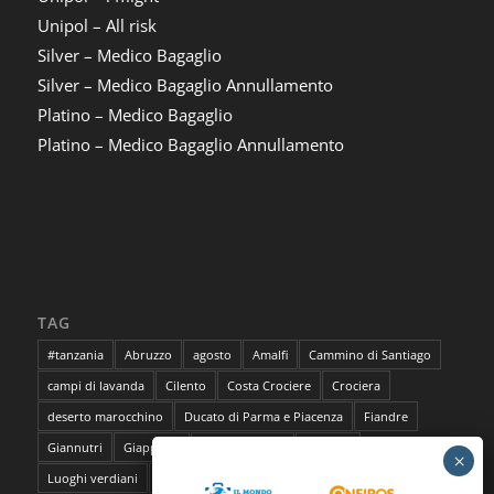
Unipol – All risk
Silver – Medico Bagaglio
Silver – Medico Bagaglio Annullamento
Platino – Medico Bagaglio
Platino – Medico Bagaglio Annullamento
TAG
#tanzania
Abruzzo
agosto
Amalfi
Cammino di Santiago
campi di lavanda
Cilento
Costa Crociere
Crociera
deserto marocchino
Ducato di Parma e Piacenza
Fiandre
Giannutri
Giappone
Isola del Giglio
lavanda
Luoghi verdiani
M**Bun
Marocco
Marrakech