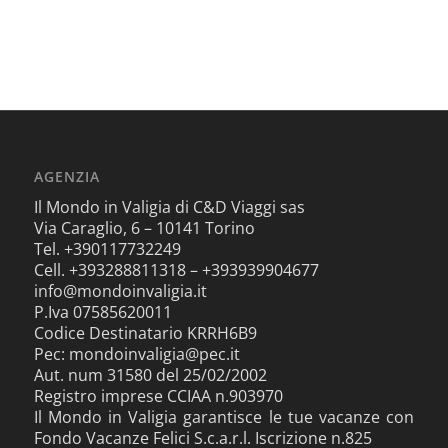
AGENZIA
Il Mondo in Valigia di C&D Viaggi sas
Via Caraglio, 6 – 10141 Torino
Tel. +390117732249
Cell. +393288811318 – +393939904677
info@mondoinvaligia.it
P.Iva 07585620011
Codice Destinatario KRRH6B9
Pec: mondoinvaligia@pec.it
Aut. num 31580 del 25/02/2002
Registro imprese CCIAA n.903970
Il Mondo in Valigia garantisce le tue vacanze con
Fondo Vacanze Felici S.c.a.r.l. Iscrizione n.825