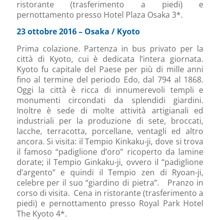
ristorante (trasferimento a piedi) e
pernottamento presso Hotel Plaza Osaka 3*.
23 ottobre 2016 – Osaka / Kyoto
Prima colazione. Partenza in bus privato per la
città di Kyoto, cui è dedicata l’intera giornata.
Kyoto fu capitale del Paese per più di mille anni
fino al termine del periodo Edo, dal 794 al 1868.
Oggi la città è ricca di innumerevoli templi e
monumenti circondati da splendidi giardini.
Inoltre è sede di molte attività artigianali ed
industriali per la produzione di sete, broccati,
lacche, terracotta, porcellane, ventagli ed altro
ancora. Si visita: il Tempio Kinkaku-ji, dove si trova
il famoso “padiglione d’oro” ricoperto da lamine
dorate; il Tempio Ginkaku-ji, ovvero il “padiglione
d’argento” e quindi il Tempio zen di Ryoan-ji,
celebre per il suo “giardino di pietra”. Pranzo in
corso di visita. Cena in ristorante (trasferimento a
piedi) e pernottamento presso Royal Park Hotel
The Kyoto 4*.