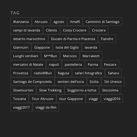
TAG
#tanzania
Abruzzo
agosto
Amalfi
Cammino di Santiago
campi di lavanda
Cilento
Costa Crociere
Crociera
deserto marocchino
Ducato di Parma e Piacenza
Fiandre
Giannutri
Giappone
Isola del Giglio
lavanda
Luoghi verdiani
M**Bun
Marocco
Marrakech
mercatini di Natale
napoli
pantelleria
Parma
Pescara
Provenza
radioMBun
Ragusa
safari fotografico
Sahara
Santiago de Compostela
sentieri dell'ocra
Sicilia
Siti Unesco
Slowtourism
Slow Trekking
Soggiorno a Ischia
Stoccolma
Toscana
Tour Abruzzo
tour Giappone
viaggi
viaggi2016
viaggi2017
viaggi da film