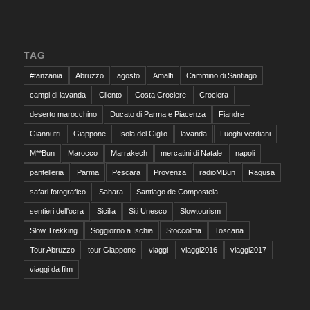
TAG
#tanzania
Abruzzo
agosto
Amalfi
Cammino di Santiago
campi di lavanda
Cilento
Costa Crociere
Crociera
deserto marocchino
Ducato di Parma e Piacenza
Fiandre
Giannutri
Giappone
Isola del Giglio
lavanda
Luoghi verdiani
M**Bun
Marocco
Marrakech
mercatini di Natale
napoli
pantelleria
Parma
Pescara
Provenza
radioMBun
Ragusa
safari fotografico
Sahara
Santiago de Compostela
sentieri dell'ocra
Sicilia
Siti Unesco
Slowtourism
Slow Trekking
Soggiorno a Ischia
Stoccolma
Toscana
Tour Abruzzo
tour Giappone
viaggi
viaggi2016
viaggi2017
viaggi da film