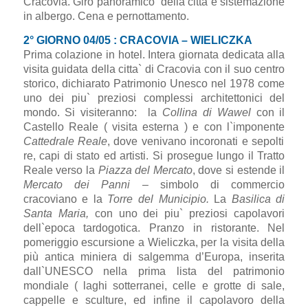
Cracovia. Giro panoramico della città e sistemazione
in albergo. Cena e pernottamento.
2° GIORNO 04/05 : CRACOVIA – WIELICZKA
Prima colazione in hotel. Intera giornata dedicata alla
visita guidata della citta` di Cracovia con il suo centro
storico, dichiarato Patrimonio Unesco nel 1978 come
uno dei piu` preziosi complessi architettonici del
mondo. Si visiteranno: la
Collina di Wawel
con il
Castello Reale ( visita esterna ) e con l`imponente
Cattedrale Reale
, dove venivano incoronati e sepolti
re, capi di stato ed artisti. Si prosegue lungo il Tratto
Reale verso la
Piazza del Mercato
, dove si estende il
Mercato dei Panni
– simbolo di commercio
cracoviano e la
Torre del Municipio.
La
Basilica di
Santa Maria,
con uno dei piu` preziosi capolavori
dell`epoca tardogotica. Pranzo in ristorante. Nel
pomeriggio escursione a Wieliczka, per la visita della
più antica miniera di salgemma d’Europa, inserita
dall`UNESCO nella prima lista del patrimonio
mondiale ( laghi sotterranei, celle e grotte di sale,
cappelle e sculture, ed infine il capolavoro della