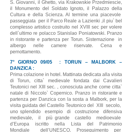
S. Giovanni, il Ghetto, via Krakowskie Przedmiescie,
il Monumento del Soldato Ignoto, il Palazzo della
Cultura e della Scienza. Al termine una piacevole
passeggiata per il Parco Reale a Lazienki ,il piu` bel
complesso artistico costruito nel XVIII sec per volere
dell`ultimo re polacco Stanislao Poniatowski. Pranzo
in ristorante e partenza per Torun. Sistemazione in
albergo nelle camere riservate. Cena e
pernottamento.
7° GIORNO 09/05 : TORUN – MALBORK –
DANZICA :
Prima colazione in hotel. Mattinata dedicata alla visita
di Torun, citta` medievale fondata dai Cavalieri
Teutonici nel XIII sec. , conosciuta anche come citta`
natale di Niccolo` Copernico. Pranzo in ristorante e
partenza per Danzica con la sosta a Malbork, per la
visita guidata del Castello Teutonico del XIII secolo,
uno splendido esempio di costruzione difensiva
medievale, il più grande castello medioevale
d’Europa iscritto nella Lista del Patrimonio
Mondiale dell’UNESCO. Proseguimento per