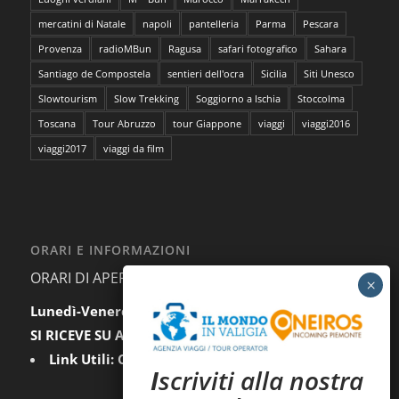
mercatini di Natale
napoli
pantelleria
Parma
Pescara
Provenza
radioMBun
Ragusa
safari fotografico
Sahara
Santiago de Compostela
sentieri dell'ocra
Sicilia
Siti Unesco
Slowtourism
Slow Trekking
Soggiorno a Ischia
Stoccolma
Toscana
Tour Abruzzo
tour Giappone
viaggi
viaggi2016
viaggi2017
viaggi da film
ORARI E INFORMAZIONI
ORARI DI APERTURA AL PUBBLICO:
Lunedì-Venerdì:
9.30-12.30 / 15.00-18.00
SI RICEVE SU APPUNTAMENTO
Link Utili:
Condizioni Generali
|
Privacy
I
scriviti alla nostra