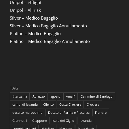
Unipol – i4flight
Unipol – All risk
Silver – Medico Bagaglio
Silver – Medico Bagaglio Annullamento
Platino – Medico Bagaglio
Platino – Medico Bagaglio Annullamento
TAG
#tanzania
Abruzzo
agosto
Amalfi
Cammino di Santiago
campi di lavanda
Cilento
Costa Crociere
Crociera
deserto marocchino
Ducato di Parma e Piacenza
Fiandre
Giannutri
Giappone
Isola del Giglio
lavanda
Luoghi verdiani
M**Bun
Marocco
Marrakech