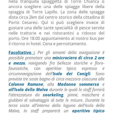
nella tranquilla spiaggetta di Torre Chianca o
ancora scegliere una delle spiagge libere della
spiaggia di Torre Lapillo. La zona delle spiagge
dista circa 2km dal centro storico della cittadina di
Porto Cesareo. Quì si può scegliere invece di
gustare una delle tante specialità di pesce servite
nelle trattorie e nei ristorantini a ridosso del
porto. Ore 18.00 appuntamento al nostro bus per
il ritorno in hotel. Cena e pernottamento.
Facoltativo :
Per gli amanti della navigazione è
possibile prenotare una
minicrociera di circa 2 ore
e mezzo
, navigando fra bellezze storiche e floro-
faunistiche, con aperitivo tipico espresso e
circumnavigazione dell’
Isola dei Conigli
. Sono
previste tre soste bagno di circa mezzora ciascuna alle
Colonne Romane
, alla
Madonna sommersa
e
all’Isola della Malva
durante le quali lo staff fornirà
l’attrezzatura da
snorkeling
, pinne, maschera e
giubbini di salvataggio di tutte le misure. Durante la
terza sosta all’interno della laguna dell’Isola della
Malva, lo staff preparerà un
aperitivo tipico