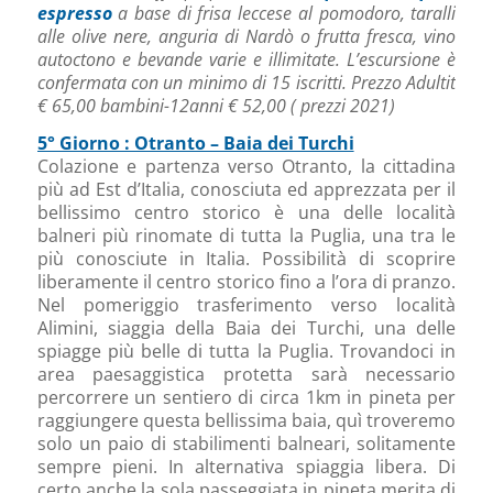
espresso
a base di frisa leccese al pomodoro, taralli
alle olive nere, anguria di Nardò o frutta fresca, vino
autoctono e bevande varie e illimitate. L’escursione è
confermata con un minimo di 15 iscritti. Prezzo Adultit
€ 65,00 bambini-12anni € 52,00 ( prezzi 2021)
5° Giorno : Otranto – Baia dei Turchi
Colazione e partenza verso Otranto, la cittadina
più ad Est d’Italia, conosciuta ed apprezzata per il
bellissimo centro storico è una delle località
balneri più rinomate di tutta la Puglia, una tra le
più conosciute in Italia. Possibilità di scoprire
liberamente il centro storico fino a l’ora di pranzo.
Nel pomeriggio trasferimento verso località
Alimini, siaggia della Baia dei Turchi, una delle
spiagge più belle di tutta la Puglia. Trovandoci in
area paesaggistica protetta sarà necessario
percorrere un sentiero di circa 1km in pineta per
raggiungere questa bellissima baia, quì troveremo
solo un paio di stabilimenti balneari, solitamente
sempre pieni. In alternativa spiaggia libera. Di
certo anche la sola passeggiata in pineta merita di