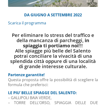
DA GIUGNO A SETTEMBRE 2022
Scarica il programma
Per eliminare lo stress del traffico e
della mancanza di parcheggi,
in
spiaggia ti portiamo noi
!!!
Alle spiagge più belle del Salento
potrai conciliare la vivacità di una
splendida città oppure di una località
di grande interesse culturale.
Partenze garantite!
Questa proposta offre la possibilità di scegliere la
formula che preferisci:
LE PIU’ BELLE SPIAGGE DEL SALENTO:
– GALLIPOLI BAIA VERDE,
– TORRE DELL’ORSO, SPIAGGIA DELLE DUE