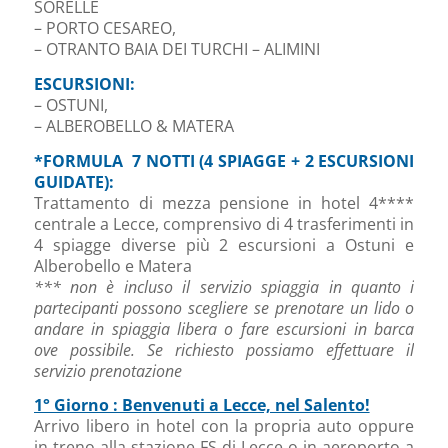
SORELLE
– PORTO CESAREO,
– OTRANTO BAIA DEI TURCHI – ALIMINI
ESCURSIONI
:
– OSTUNI,
– ALBEROBELLO & MATERA
*FORMULA 7 NOTTI (4 SPIAGGE + 2 ESCURSIONI
GUIDATE):
Trattamento di mezza pensione in hotel 4****
centrale a Lecce, comprensivo di 4 trasferimenti in
4 spiagge diverse più 2 escursioni a Ostuni e
Alberobello e Matera
*** non è incluso il servizio spiaggia in quanto i
partecipanti possono scegliere se prenotare un lido o
andare in spiaggia libera o fare escursioni in barca
ove possibile. Se richiesto possiamo effettuare il
servizio prenotazione
1° Giorno : Benvenuti a Lecce, nel Salento!
Arrivo libero in hotel con la propria auto oppure
in treno alla stazione FS di Lecce o in aeroporto a