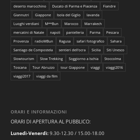
deserto marocchino
Ducato di Parma e Piacenza
Fiandre
Giannutri
Giappone
Isola del Giglio
lavanda
Luoghi verdiani
M**Bun
Marocco
Marrakech
mercatini di Natale
napoli
pantelleria
Parma
Pescara
Provenza
radioMBun
Ragusa
safari fotografico
Sahara
Santiago de Compostela
sentieri dell'ocra
Sicilia
Siti Unesco
Slowtourism
Slow Trekking
Soggiorno a Ischia
Stoccolma
Toscana
Tour Abruzzo
tour Giappone
viaggi
viaggi2016
viaggi2017
viaggi da film
ORARI E INFORMAZIONI
ORARI DI APERTURA AL PUBBLICO:
Lunedì-Venerdì:
9.30-12.30 / 15.00-18.00