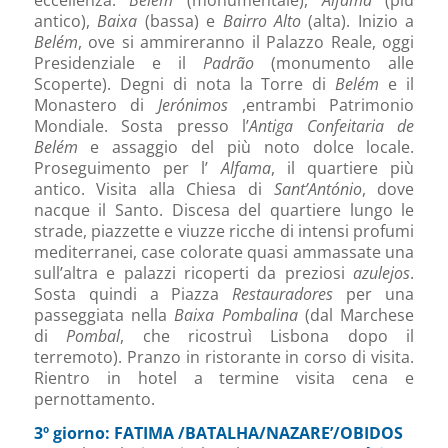
antico),
Baixa
(bassa) e
Bairro Alto
(alta). Inizio a
Belém
, ove si ammireranno il Palazzo Reale, oggi
Presidenziale e il
Padrão
(monumento alle
Scoperte). Degni di nota la Torre di
Belém
e il
Monastero di
Jerónimos
,entrambi Patrimonio
Mondiale. Sosta presso l’
Antiga Confeitaria de
Belém
e assaggio del più noto dolce locale.
Proseguimento per l’
Alfama
, il quartiere più
antico. Visita alla Chiesa di
Sant’António
, dove
nacque il Santo. Discesa del quartiere lungo le
strade, piazzette e viuzze ricche di intensi profumi
mediterranei, case colorate quasi ammassate una
sull’altra e palazzi ricoperti da preziosi
azulejos
.
Sosta quindi a Piazza
Restauradores
per una
passeggiata nella
Baixa Pombalina
(dal Marchese
di
Pombal
, che ricostruì Lisbona dopo il
terremoto). Pranzo in ristorante in corso di visita.
Rientro in hotel a termine visita cena e
pernottamento.
3º giorno: FATIMA /BATALHA/NAZARE’/OBIDOS