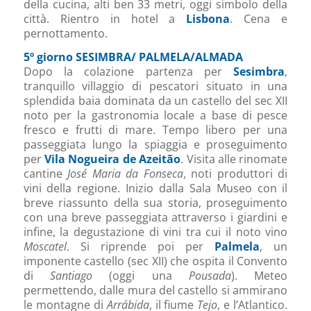
della cucina, alti ben 33 metri, oggi simbolo della
città. Rientro in hotel a
Lisbona
. Cena e
pernottamento.
5º giorno SESIMBRA/ PALMELA/ALMADA
Dopo la colazione partenza per
Sesimbra
,
tranquillo villaggio di pescatori situato in una
splendida baia dominata da un castello del sec XII
noto per la gastronomia locale a base di pesce
fresco e frutti di mare. Tempo libero per una
passeggiata lungo la spiaggia e proseguimento
per
Vila Nogueira de Azeitão
. Visita alle rinomate
cantine
José Maria da Fonseca
, noti produttori di
vini della regione. Inizio dalla Sala Museo con il
breve riassunto della sua storia, proseguimento
con una breve passeggiata attraverso i giardini e
infine, la degustazione di vini tra cui il noto vino
Moscatel
. Si riprende poi per
Palmela
, un
imponente castello (sec XII) che ospita il Convento
di
Santiago
(oggi una
Pousada
). Meteo
permettendo, dalle mura del castello si ammirano
le montagne di
Arrábida
, il fiume
Tejo
, e l’Atlantico.