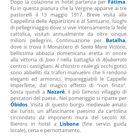
Dopo la colazione in hotel partenza per
Fátima
.
Fu in questa pianura che la Vergine apparve ai tre
pastorelli il 13 maggio 1917. Breve visita alla
Cappellina delle Apparizioni e al Santuario, luoghi
di pellegrinaggio dove si vive intensamente la fede
cattolica, visitati annualmente da oltre cinque
milioni pellegrini. Continuazione per
Batalha
,
dove si trova il Monastero di
Santa Maria Victória
,
bellissima abbazia domenicana eretta in onore
alla vittoria di
Joao I
nella battaglia di
Aljubarrota
contro i castigliani. Al chiostro reale gli occhi gotici
sono abbelliti da trafori manuelini che li rendono
eleganti ed armonici. Impareggiabili le Cappelle
Imperfette, dal magico effetto di “non finito”.
Sosta quindi a
Nazaré
, il più famoso villaggio di
pescatori del paese.. Nel pomeriggio si riparte per
Óbidos
. Visita di questo borgo medievale amato
dai turisti, un affascinante paesino da cartolina
circondato da imponenti mura del secolo XII.
Rientro in hotel a
Lisbona
(fine servizi guida
locale), cena e pernottamento.