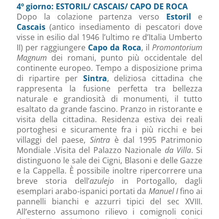
4º giorno: ESTORIL/ CASCAIS/ CAPO DE ROCA
Dopo la colazione partenza verso
Estoril
e
Cascais
(antico insediamento di pescatori dove
visse in esilio dal 1946 l’ultimo re d’Italia Umberto
II) per raggiungere
Capo da Roca
, il
Promontorium
Magnum
dei romani, punto più occidentale del
continente europeo. Tempo a disposizione prima
di ripartire per
Sintra
, deliziosa cittadina che
rappresenta la fusione perfetta tra bellezza
naturale e grandiosità di monumenti, il tutto
esaltato da grande fascino. Pranzo in ristorante e
visita della cittadina. Residenza estiva dei reali
portoghesi e sicuramente fra i più ricchi e bei
villaggi del paese,
Sintra
è dal 1995 Patrimonio
Mondiale .Visita del Palazzo Nazionale
da Villa
. Si
distinguono le sale dei Cigni, Blasoni e delle Gazze
e la Cappella. È possibile inoltre ripercorrere una
breve storia dell’
azulejo
in Portogallo, dagli
esemplari arabo-ispanici portati da
Manuel I
fino ai
pannelli bianchi e azzurri tipici del sec XVIII.
All’esterno assumono rilievo i comignoli conici