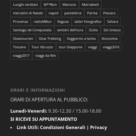
Luoghi verdiani
M**Bun
Marocco
Marrakech
mercatini di Natale
napoli
pantelleria
Parma
Pescara
Provenza
radioMBun
Ragusa
safari fotografico
Sahara
Santiago de Compostela
sentieri dell'ocra
Sicilia
Siti Unesco
Slowtourism
Slow Trekking
Soggiorno a Ischia
Stoccolma
Toscana
Tour Abruzzo
tour Giappone
viaggi
viaggi2016
viaggi2017
viaggi da film
ORARI E INFORMAZIONI
ORARI DI APERTURA AL PUBBLICO:
Lunedì-Venerdì:
9.30-12.30 / 15.00-18.00
SI RICEVE SU APPUNTAMENTO
Link Utili:
Condizioni Generali
|
Privacy