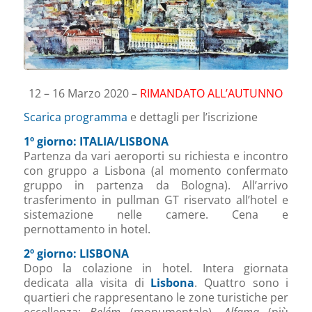
12 – 16 Marzo 2020 –
RIMANDATO ALL’AUTUNNO
Scarica programma
e dettagli per l’iscrizione
1º giorno: ITALIA/LISBONA
Partenza da vari aeroporti su richiesta e incontro
con gruppo a Lisbona (al momento confermato
gruppo in partenza da Bologna). All’arrivo
trasferimento in pullman GT riservato all’hotel e
sistemazione nelle camere. Cena e
pernottamento in hotel.
2º giorno: LISBONA
Dopo la colazione in hotel. Intera giornata
dedicata alla visita di
Lisbona
. Quattro sono i
quartieri che rappresentano le zone turistiche per
eccellenza:
Belém
(monumentale),
Alfama
(più