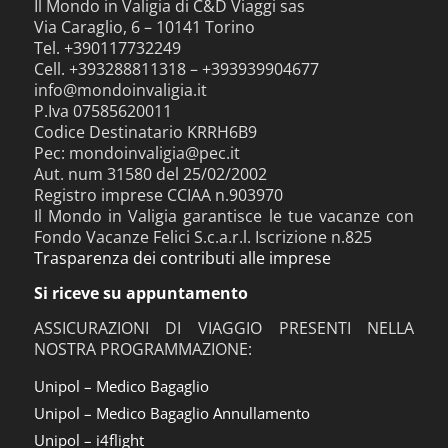
Il Mondo in Valigia di C&D Viaggi sas
Via Caraglio, 6 – 10141 Torino
Tel. +390117732249
Cell. +393288811318 – +393939904677
info@mondoinvaligia.it
P.Iva 07585620011
Codice Destinatario KRRH6B9
Pec: mondoinvaligia@pec.it
Aut. num 31580 del 25/02/2002
Registro imprese CCIAA n.903970
Il Mondo in Valigia garantisce le tue vacanze con
Fondo Vacanze Felici S.c.a.r.l. Iscrizione n.825
Trasparenza dei contributi alle imprese
Si riceve su appuntamento
ASSICURAZIONI DI VIAGGIO PRESENTI NELLA
NOSTRA PROGRAMMAZIONE:
Unipol – Medico Bagaglio
Unipol – Medico Bagaglio Annullamento
Unipol – i4flight