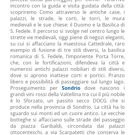
incontro con la guida e visita guidata della città:
scopriremo Como attraverso le antiche case, i
palazzi, le strade, le corti, le torri, le mura
medievali e le sue chiese: il Duomo e la Basilica di
S. Fedele. Il percorso si svolge nel centro lungo le
strette vie medievali, oggi piene di negozi eleganti,
su cui si affacciano la maestosa Cattedrale, raro
esempio di fusione di tre stili diversi, la basilica
romanica di S. Fedele, l’imponente Porta Torre,
che, con le fortificazioni, difendeva la città e
numerosi antichi palazzi nobiliari di stili diversi,
dove si aprono inattese corti e portici. Pranzo
libero e possibilità di passeggiare sul lungo lago.
Proseguimento per
Sondrio
dove nascono i
grandi vini rossi della Valtellina tra cui il più nobile
è lo Sforzato, un passito secco DOCG che si
produce nella provincia di Sondrio. La città ha lo
sguardo sui monti ed un cuore antico. Le vecchie
botteghe si affacciano sulle strade del passeggio
da piazza Garibaldi, circondata dai palazzi
ottocenteschi, a via Scarpatetti che conserva le