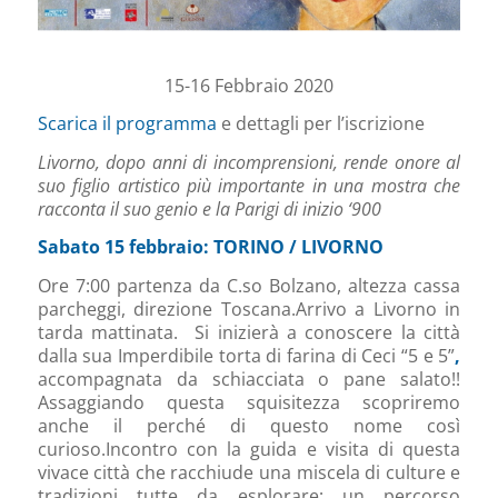
15-16 Febbraio 2020
Scarica il programma
e dettagli per l’iscrizione
Livorno, dopo anni di incomprensioni, rende onore al
suo figlio artistico più importante in una mostra che
racconta il suo genio e la Parigi di inizio ‘900
Sabato 15 febbraio: TORINO / LIVORNO
Ore 7:00 partenza da C.so Bolzano, altezza cassa
parcheggi, direzione Toscana.Arrivo a Livorno in
tarda mattinata.
Si inizierà a conoscere la città
dalla sua Imperdibile torta di farina di Ceci “5 e 5”
,
accompagnata da schiacciata o pane salato!!
Assaggiando questa squisitezza scopriremo
anche il perché di questo nome così
curioso.Incontro con la guida e visita di questa
vivace città che racchiude una miscela di culture e
tradizioni tutte da esplorare; un percorso