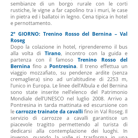
sembianze di un borgo rurale con le corti
rustiche, le vigne a far capolino tra i muri, le case
in pietra ed i ballatoi in legno. Cena tipica in hotel
e pernottamento.
2° GIORNO: Trenino Rosso del Bernina – Val
Roseg
Dopo la colazione in hotel, riprenderemo il bus
alla volta di
Tirano
, incontro con la guida e
partenza con il famoso
Trenino Rosso del
Bernina
fino a
Pontresina
. Il treno effettua un
viaggio mozzafiato, su pendenze ardite (senza
cremagliera) sino ad un’altitudine di 2253 m,
l’unico in Europa. Le linee dell’Albula e del Bernina
sono state inserite nell’elenco del Patrimonio
Mondiale dell’UNESCO nel luglio 2008. Arrivo a
Pontresina in tarda mattinata ed escursione con
le
carrozze trainate da cavalli
fino in Val Roseg. Il
servizio di carrozze a cavalli garantisce un
piacevole tragitto permettendo al turista di
dedicarsi alla contemplazione dei luoghi. In
inverno, quando la valle si trasforma in una