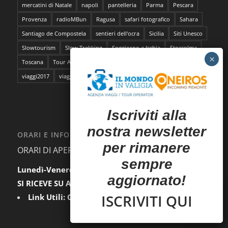
mercatini di Natale
napoli
pantelleria
Parma
Pescara
Provenza
radioMBun
Ragusa
safari fotografico
Sahara
Santiago de Compostela
sentieri dell'ocra
Sicilia
Siti Unesco
Slowtourism
Slow Trekking
Soggiorno a Ischia
Stoccolma
Toscana
Tour Abruzzo
tour Giappone
viaggi
viaggi2016
viaggi2017
viaggi da film
I
scriviti alla
nostra newsletter
ORARI E INFORMAZIONI
per rimanere
ORARI DI APERTURA AL PUBBLICO:
sempre
Lunedì-Venerdì:
9.30-12.30 / 15.00-18.00
aggiornato!
SI RICEVE SU APPUNTAMENTO
ISCRIVITI QUI
Link Utili:
Condizioni Generali
|
Privacy