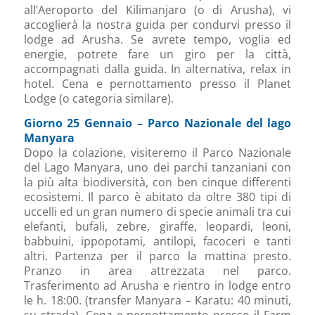
all’Aeroporto del Kilimanjaro (o di Arusha), vi
accoglierà la nostra guida per condurvi presso il
lodge ad Arusha. Se avrete tempo, voglia ed
energie, potrete fare un giro per la città,
accompagnati dalla guida. In alternativa, relax in
hotel. Cena e pernottamento presso il Planet
Lodge (o categoria similare).
Giorno 25 Gennaio –
Parco Nazionale del lago
Manyara
Dopo la colazione, visiteremo il Parco Nazionale
del Lago Manyara, uno dei parchi tanzaniani con
la più alta biodiversità, con ben cinque differenti
ecosistemi. Il parco è abitato da oltre 380 tipi di
uccelli ed un gran numero di specie animali tra cui
elefanti, bufali, zebre, giraffe, leopardi, leoni,
babbuini, ippopotami, antilopi, facoceri e tanti
altri. Partenza per il parco la mattina presto.
Pranzo in area attrezzata nel parco.
Trasferimento ad Arusha e rientro in lodge entro
le h. 18:00. (transfer Manyara – Karatu: 40 minuti,
su strada). Cena e pernottamento presso il Farm