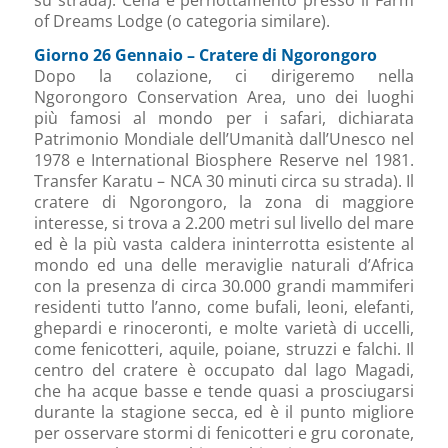
of Dreams Lodge (o categoria similare).
Giorno 26 Gennaio – Cratere di Ngorongoro
Dopo la colazione, ci dirigeremo nella
Ngorongoro Conservation Area, uno dei luoghi
più famosi al mondo per i safari, dichiarata
Patrimonio Mondiale dell’Umanità dall’Unesco nel
1978 e International Biosphere Reserve nel 1981.
Transfer Karatu – NCA 30 minuti circa su strada). Il
cratere di Ngorongoro, la zona di maggiore
interesse, si trova a 2.200 metri sul livello del mare
ed è la più vasta caldera ininterrotta esistente al
mondo ed una delle meraviglie naturali d’Africa
con la presenza di circa 30.000 grandi mammiferi
residenti tutto l’anno, come bufali, leoni, elefanti,
ghepardi e rinoceronti, e molte varietà di uccelli,
come fenicotteri, aquile, poiane, struzzi e falchi. Il
centro del cratere è occupato dal lago Magadi,
che ha acque basse e tende quasi a prosciugarsi
durante la stagione secca, ed è il punto migliore
per osservare stormi di fenicotteri e gru coronate,