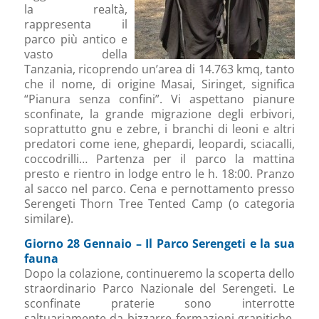
la realtà,
rappresenta il
parco più antico e
vasto della
Tanzania, ricoprendo un’area di 14.763 kmq, tanto
che il nome, di origine Masai, Siringet, significa
“Pianura senza confini”. Vi aspettano pianure
sconfinate, la grande migrazione degli erbivori,
soprattutto gnu e zebre, i branchi di leoni e altri
predatori come iene, ghepardi, leopardi, sciacalli,
coccodrilli… Partenza per il parco la mattina
presto e rientro in lodge entro le h. 18:00. Pranzo
al sacco nel parco. Cena e pernottamento presso
Serengeti Thorn Tree Tented Camp (o categoria
similare).
Giorno 28 Gennaio – Il Parco Serengeti e la sua
fauna
Dopo la colazione, continueremo la scoperta dello
straordinario Parco Nazionale del Serengeti. Le
sconfinate praterie sono interrotte
saltuariamente da bizzarre formazioni granitiche,