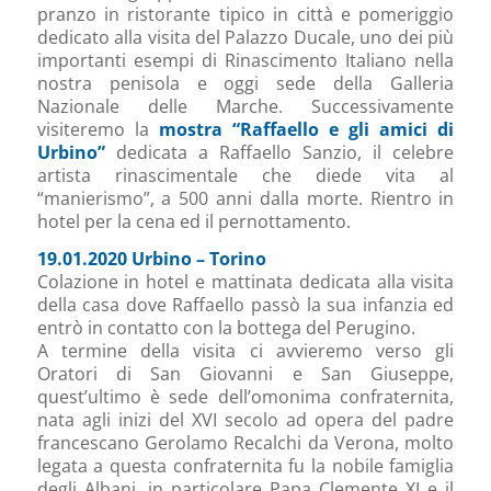
pranzo in ristorante tipico in città e pomeriggio
dedicato alla visita del Palazzo Ducale, uno dei più
importanti esempi di Rinascimento Italiano nella
nostra penisola e oggi sede della Galleria
Nazionale delle Marche. Successivamente
visiteremo la
mostra “Raffaello e gli amici di
Urbino”
dedicata a Raffaello Sanzio, il celebre
artista rinascimentale che diede vita al
“manierismo”, a 500 anni dalla morte. Rientro in
hotel per la cena ed il pernottamento.
19.01.2020 Urbino – Torino
Colazione in hotel e mattinata dedicata alla visita
della casa dove Raffaello passò la sua infanzia ed
entrò in contatto con la bottega del Perugino.
A termine della visita ci avvieremo verso gli
Oratori di San Giovanni e San Giuseppe,
quest’ultimo è sede dell’omonima confraternita,
nata agli inizi del XVI secolo ad opera del padre
francescano Gerolamo Recalchi da Verona, molto
legata a questa confraternita fu la nobile famiglia
degli Albani, in particolare Papa Clemente XI e il