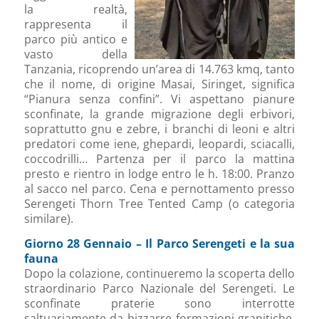
la realtà,
rappresenta il
parco più antico e
vasto della
Tanzania, ricoprendo un’area di 14.763 kmq, tanto
che il nome, di origine Masai, Siringet, significa
“Pianura senza confini”. Vi aspettano pianure
sconfinate, la grande migrazione degli erbivori,
soprattutto gnu e zebre, i branchi di leoni e altri
predatori come iene, ghepardi, leopardi, sciacalli,
coccodrilli… Partenza per il parco la mattina
presto e rientro in lodge entro le h. 18:00. Pranzo
al sacco nel parco. Cena e pernottamento presso
Serengeti Thorn Tree Tented Camp (o categoria
similare).
Giorno 28 Gennaio – Il Parco Serengeti e la sua
fauna
Dopo la colazione, continueremo la scoperta dello
straordinario Parco Nazionale del Serengeti. Le
sconfinate praterie sono interrotte
saltuariamente da bizzarre formazioni granitiche,