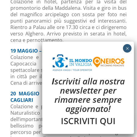
Colazione in hotel, partenza per la visita del
promontorio della Maddalena. Visita e giro in bus
del magnifico arcipelago con sosta per foto nei
punti panoramici più suggestivi ed interessanti.
Rientro a Palau alle ore 17.30 circa e ci dirigeremo
verso Alghero. Arrivo previsto in serata in hotel,
cena e pernottamento.
19 MAGGIO – CAPO CACCIA – ALGHERO
Colazione e partenza per la visita in Barca di
Capocaccia e le grotte di Nettuno nello
spettacolare scenario del golfo di Alghero. Rientro
in città per il pranzo e visita del centro storico.
I
scriviti alla nostra
Cena di arrivederci e pernottamento.
newsletter per
20 MAGGIO – ALGHERO – SANTA CRISTINA –
rimanere sempre
CAGLIARI
aggiornato!
Colazione e partenza per il Parco Archeologico
Naturalistico di Santa Cristina, visito
ISCRIVITI QUI
dell’importante sito archeologico che conserva un
bellissimo pozzo nuragico. Pranzo lungo il
percorso per andare verso l’aeroporto di Cagliari