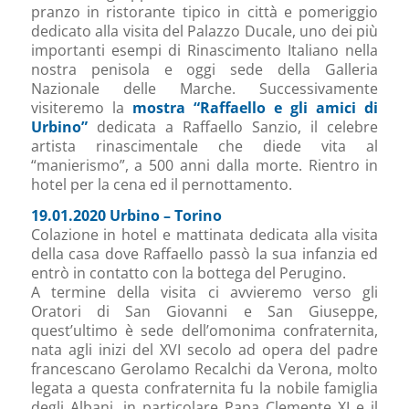
pranzo in ristorante tipico in città e pomeriggio
dedicato alla visita del Palazzo Ducale, uno dei più
importanti esempi di Rinascimento Italiano nella
nostra penisola e oggi sede della Galleria
Nazionale delle Marche. Successivamente
visiteremo la
mostra “Raffaello e gli amici di
Urbino”
dedicata a Raffaello Sanzio, il celebre
artista rinascimentale che diede vita al
“manierismo”, a 500 anni dalla morte. Rientro in
hotel per la cena ed il pernottamento.
19.01.2020 Urbino – Torino
Colazione in hotel e mattinata dedicata alla visita
della casa dove Raffaello passò la sua infanzia ed
entrò in contatto con la bottega del Perugino.
A termine della visita ci avvieremo verso gli
Oratori di San Giovanni e San Giuseppe,
quest’ultimo è sede dell’omonima confraternita,
nata agli inizi del XVI secolo ad opera del padre
francescano Gerolamo Recalchi da Verona, molto
legata a questa confraternita fu la nobile famiglia
degli Albani, in particolare Papa Clemente XI e il