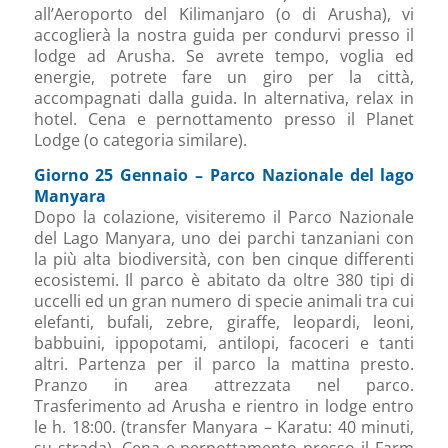
all’Aeroporto del Kilimanjaro (o di Arusha), vi
accoglierà la nostra guida per condurvi presso il
lodge ad Arusha. Se avrete tempo, voglia ed
energie, potrete fare un giro per la città,
accompagnati dalla guida. In alternativa, relax in
hotel. Cena e pernottamento presso il Planet
Lodge (o categoria similare).
Giorno 25 Gennaio –
Parco Nazionale del lago
Manyara
Dopo la colazione, visiteremo il Parco Nazionale
del Lago Manyara, uno dei parchi tanzaniani con
la più alta biodiversità, con ben cinque differenti
ecosistemi. Il parco è abitato da oltre 380 tipi di
uccelli ed un gran numero di specie animali tra cui
elefanti, bufali, zebre, giraffe, leopardi, leoni,
babbuini, ippopotami, antilopi, facoceri e tanti
altri. Partenza per il parco la mattina presto.
Pranzo in area attrezzata nel parco.
Trasferimento ad Arusha e rientro in lodge entro
le h. 18:00. (transfer Manyara – Karatu: 40 minuti,
su strada). Cena e pernottamento presso il Farm