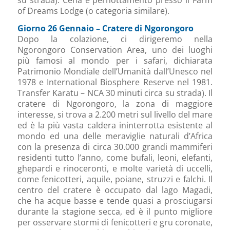
of Dreams Lodge (o categoria similare).
Giorno 26 Gennaio – Cratere di Ngorongoro
Dopo la colazione, ci dirigeremo nella
Ngorongoro Conservation Area, uno dei luoghi
più famosi al mondo per i safari, dichiarata
Patrimonio Mondiale dell’Umanità dall’Unesco nel
1978 e International Biosphere Reserve nel 1981.
Transfer Karatu – NCA 30 minuti circa su strada). Il
cratere di Ngorongoro, la zona di maggiore
interesse, si trova a 2.200 metri sul livello del mare
ed è la più vasta caldera ininterrotta esistente al
mondo ed una delle meraviglie naturali d’Africa
con la presenza di circa 30.000 grandi mammiferi
residenti tutto l’anno, come bufali, leoni, elefanti,
ghepardi e rinoceronti, e molte varietà di uccelli,
come fenicotteri, aquile, poiane, struzzi e falchi. Il
centro del cratere è occupato dal lago Magadi,
che ha acque basse e tende quasi a prosciugarsi
durante la stagione secca, ed è il punto migliore
per osservare stormi di fenicotteri e gru coronate,