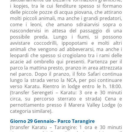
i kopjes, tra le cui fenditure spesso si formano
delle piccole pozze di acqua piovana, che attirano
molti piccoli animali, ma anche i grandi predatori,
come i leoni, che amano sdraiarvisi sopra o
nascondervisi in attesa del passaggio di una
possibile preda. Lungo i fiumi, si possono
avvistare coccodrilli, ippopotami e molti altri
animali che vengono ad abbeverarsi, ma anche i
leopardi che spesso si crogiolano tra i rami delle
acacie ad ombrello qui presenti. Partenza per il
parco la mattina presto, pranzo in area attrezzata
nel parco. Dopo il pranzo, il foto Safari continua
lungo la strada verso la NCA, per poi continuare
verso Karatu. Rientro in lodge entro le h. 18:00.
(transfer Serengeti – Karatu: 3 ore e 30 minuti
circa, su percorso sterrato e strada) Cena e
pernottamento presso il Marera Valley Lodge (o
categoria similare).
Giorno 29 Gennaio– Parco Tarangire
(transfer Karatu – Tarangire: 1 ora e 30 minuti