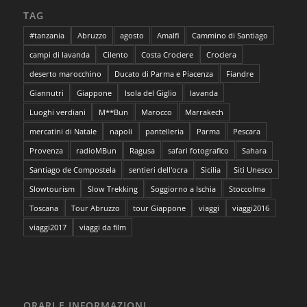
TAG
#tanzania
Abruzzo
agosto
Amalfi
Cammino di Santiago
campi di lavanda
Cilento
Costa Crociere
Crociera
deserto marocchino
Ducato di Parma e Piacenza
Fiandre
Giannutri
Giappone
Isola del Giglio
lavanda
Luoghi verdiani
M**Bun
Marocco
Marrakech
mercatini di Natale
napoli
pantelleria
Parma
Pescara
Provenza
radioMBun
Ragusa
safari fotografico
Sahara
Santiago de Compostela
sentieri dell'ocra
Sicilia
Siti Unesco
Slowtourism
Slow Trekking
Soggiorno a Ischia
Stoccolma
Toscana
Tour Abruzzo
tour Giappone
viaggi
viaggi2016
viaggi2017
viaggi da film
ORARI E INFORMAZIONI