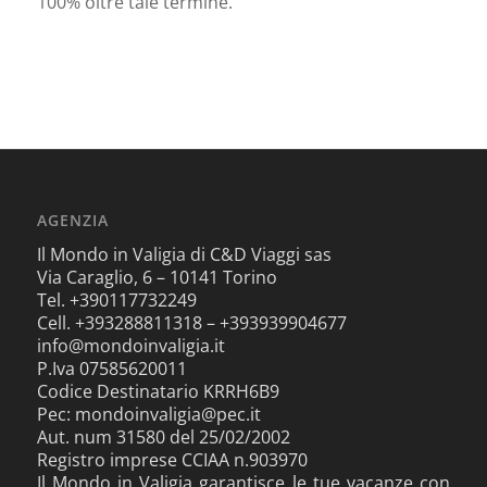
100% oltre tale termine.
AGENZIA
Il Mondo in Valigia di C&D Viaggi sas
Via Caraglio, 6 – 10141 Torino
Tel. +390117732249
Cell. +393288811318 – +393939904677
info@mondoinvaligia.it
P.Iva 07585620011
Codice Destinatario KRRH6B9
Pec: mondoinvaligia@pec.it
Aut. num 31580 del 25/02/2002
Registro imprese CCIAA n.903970
Il Mondo in Valigia garantisce le tue vacanze con