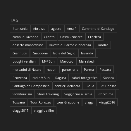
TAG
#tanzania
Abruzzo
agosto
Amalfi
Cammino di Santiago
campi di lavanda
Cilento
Costa Crociere
Crociera
deserto marocchino
Ducato di Parma e Piacenza
Fiandre
Giannutri
Giappone
Isola del Giglio
lavanda
Luoghi verdiani
M**Bun
Marocco
Marrakech
mercatini di Natale
napoli
pantelleria
Parma
Pescara
Provenza
radioMBun
Ragusa
safari fotografico
Sahara
Santiago de Compostela
sentieri dell'ocra
Sicilia
Siti Unesco
Slowtourism
Slow Trekking
Soggiorno a Ischia
Stoccolma
Toscana
Tour Abruzzo
tour Giappone
viaggi
viaggi2016
viaggi2017
viaggi da film